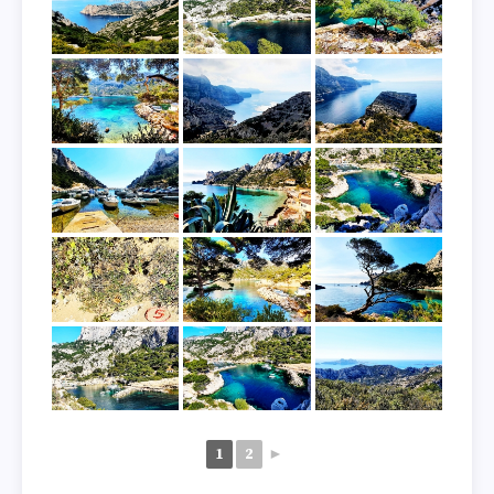
1
2
►