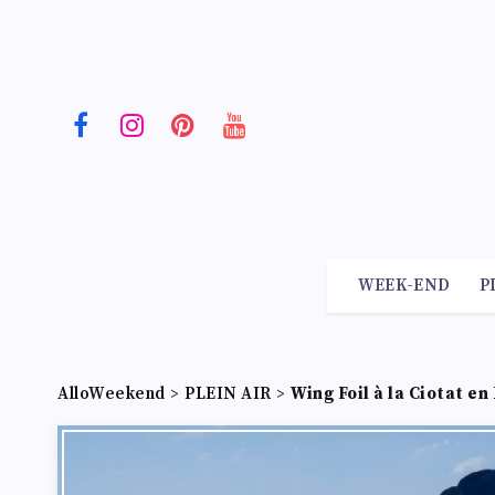
WEEK-END
P
AlloWeekend
>
PLEIN AIR
>
Wing Foil à la Ciotat e