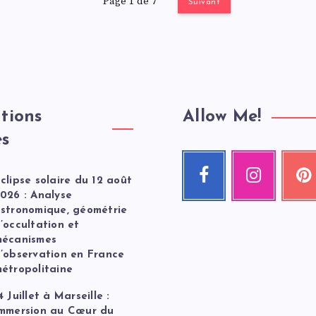
Page 1 de 7
Suivant
tions
Allow Me!
es
Facebook
Instagram
Pint
clipse solaire du 12 août
Suivez-
Nos
Épingle
moi
photos
ceci
026 : Analyse
!
!
!
stronomique, géométrie
’occultation et
écanismes
’observation en France
étropolitaine
4 Juillet à Marseille :
mmersion au Cœur du