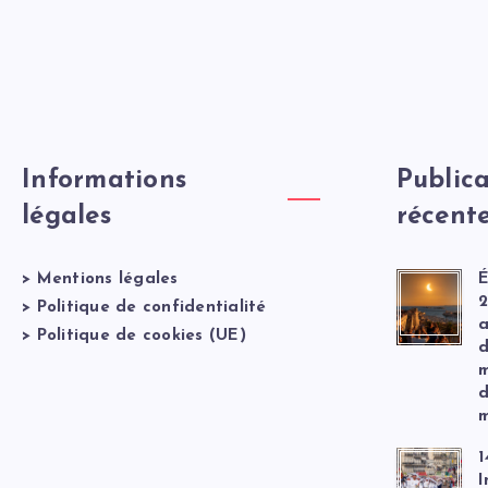
Informations
Publica
légales
récent
>
Mentions légales
É
2
>
Politique de confidentialité
a
>
Politique de cookies (UE)
d
m
d
m
1
I