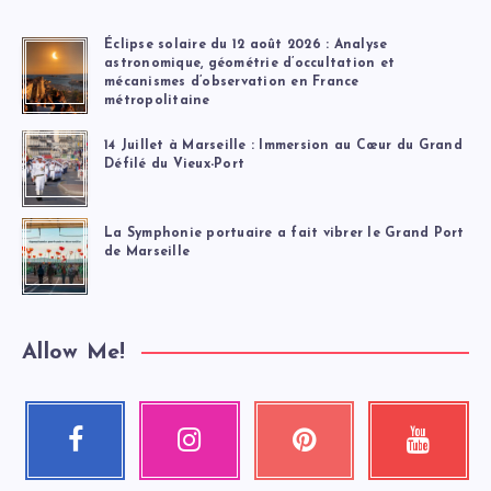
Éclipse solaire du 12 août 2026 : Analyse
astronomique, géométrie d’occultation et
mécanismes d’observation en France
métropolitaine
14 Juillet à Marseille : Immersion au Cœur du Grand
Défilé du Vieux-Port
La Symphonie portuaire a fait vibrer le Grand Port
de Marseille
Allow Me!
Facebook
Instagram
Pinterest
Youtube
Suivez-
Nos
Épinglez
Regardez
moi
photos
ceci
mes
!
!
!
vidéos