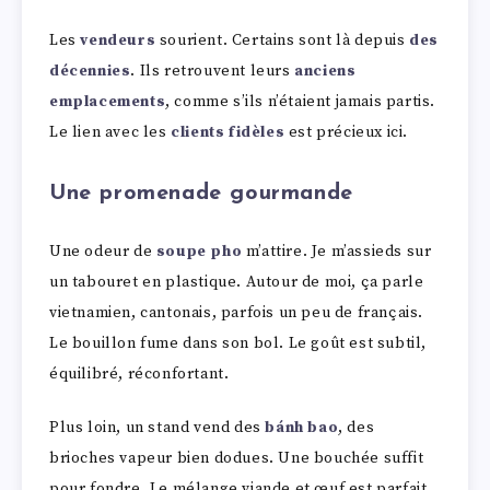
Les
vendeurs
sourient. Certains sont là depuis
des
décennies
. Ils retrouvent leurs
anciens
emplacements
, comme s’ils n’étaient jamais partis.
Le lien avec les
clients fidèles
est précieux ici.
Une promenade gourmande
Une odeur de
soupe pho
m’attire. Je m’assieds sur
un tabouret en plastique. Autour de moi, ça parle
vietnamien, cantonais, parfois un peu de français.
Le bouillon fume dans son bol. Le goût est subtil,
équilibré, réconfortant.
Plus loin, un stand vend des
bánh bao
, des
brioches vapeur bien dodues. Une bouchée suffit
pour fondre. Le mélange viande et œuf est parfait.