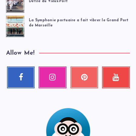
Défilé du Vieux-Port
La Symphonie portuaire a fait vibrer le Grand Port
de Marseille
Allow Me!
Facebook
Instagram
Pinterest
Youtube
Suivez-
Nos
Épinglez
Regardez
moi
photos
ceci
mes
!
!
!
vidéos
!