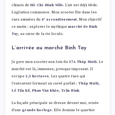
chinois de
Hô-Chi-Minh-Ville
. L’air est déjà tiède.
L’agitation commence. Mon scooter file dans les
rues animées du
6ᵉ arrondissement
. Mon objectif
ce matin : explorer le mythique
marché de Binh
Tay
, au cœur de la vie locale.
L’arrivée au marché Binh Tay
Je gare mon scooter non loin du
57A Tháp Mười
. Le
marché est là, immense, presque imposant. Il
occupe
2,5 hectares
. Les quatre rues qui
l’entourent forment un carré parfait :
Tháp Mười,
Lê Tấn Kế, Phan Văn Khỏe, Trần Bình
.
La façade principale se dresse devant moi, ornée
d’une
grande horloge
. Elle domine le quartier