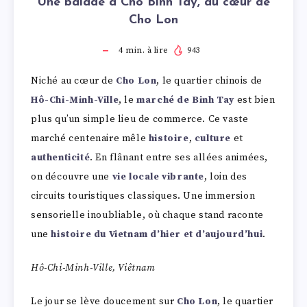
Une balade à Cho Binh Tay, au cœur de
Cho Lon
4
min. à lire
943
Niché au cœur de
Cho Lon
, le quartier chinois de
Hô-Chi-Minh-Ville
, le
marché de Binh Tay
est bien
plus qu’un simple lieu de commerce. Ce vaste
marché centenaire mêle
histoire
,
culture
et
authenticité
. En flânant entre ses allées animées,
on découvre une
vie locale vibrante
, loin des
circuits touristiques classiques. Une immersion
sensorielle inoubliable, où chaque stand raconte
une
histoire du Vietnam d’hier et d’aujourd’hui
.
Hô-Chi-Minh-Ville, Viêtnam
Le jour se lève doucement sur
Cho Lon
, le quartier