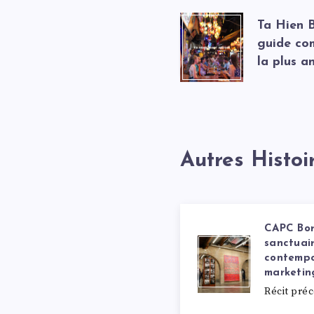
Ta Hien B
guide com
la plus 
Autres Histoi
CAPC Bor
sanctuair
contempo
marketin
Récit pré