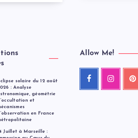
tions
Allow Me!
es
Facebook
Instagram
Pint
clipse solaire du 12 août
Suivez-
Nos
Épingle
moi
photos
ceci
026 : Analyse
!
!
!
stronomique, géométrie
’occultation et
écanismes
’observation en France
étropolitaine
4 Juillet à Marseille :