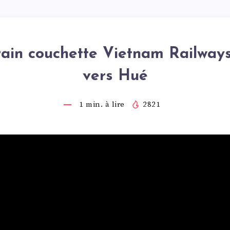
rain couchette Vietnam Railways
vers Hué
1
min. à lire
2821