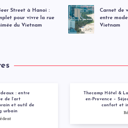
eer Street à Hanoi :
Carnet de 
plet pour vivre la rue
entre moder
animée du Vietnam
Vietnam
res
deaux : entre
Thecamp Hôtel & Lo
e de l’art
en-Provence – Séjo
rain et outil de
confort et 
g urbain
Ré
cédent