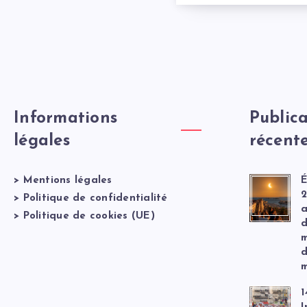
Informations
Publica
légales
récent
>
Mentions légales
É
2
>
Politique de confidentialité
a
>
Politique de cookies (UE)
d
m
d
m
1