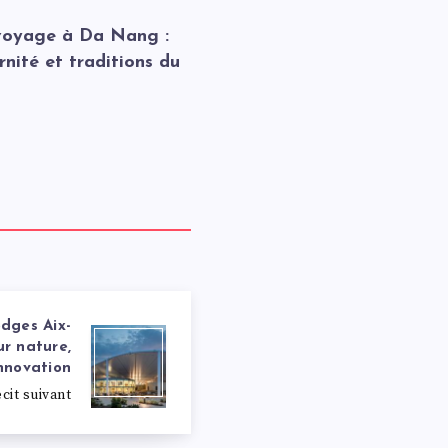
voyage à Da Nang :
nité et traditions du
dges Aix-
ur nature,
innovation
cit suivant