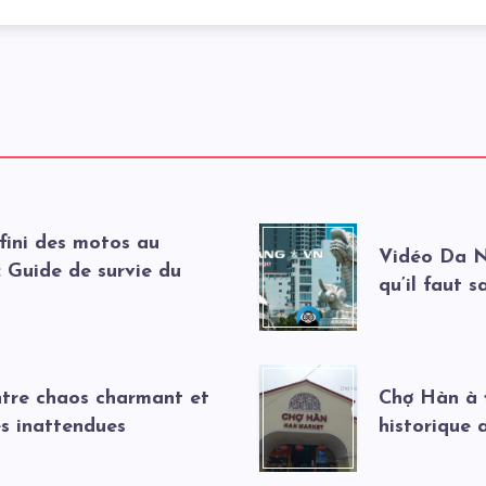
nfini des motos au
Vidéo Da N
 Guide de survie du
qu’il faut 
ntre chaos charmant et
Chợ Hàn à 
es inattendues
historique 