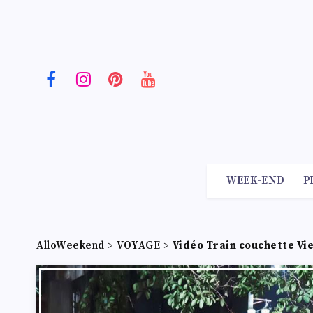
WEEK-END
P
AlloWeekend
>
VOYAGE
>
Vidéo Train couchette Vi