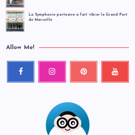
La Symphonie portuaire a fait vibrer le Grand Port
de Marseille
Allow Me!
Facebook
Instagram
Pinterest
Youtube
Suivez-
Nos
Épinglez
Regardez
moi
photos
ceci
mes
!
!
!
vidéos
!