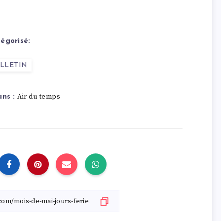
égorisé:
LLETIN
Air du temps
ns :