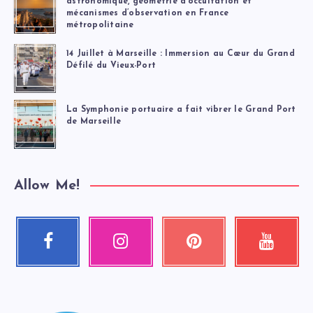
astronomique, géométrie d’occultation et
mécanismes d’observation en France
métropolitaine
14 Juillet à Marseille : Immersion au Cœur du Grand
Défilé du Vieux-Port
La Symphonie portuaire a fait vibrer le Grand Port
de Marseille
Allow Me!
Facebook
Instagram
Pinterest
Youtube
Suivez-
Nos
Épinglez
Regardez
moi
photos
ceci
mes
!
!
!
vidéos
!