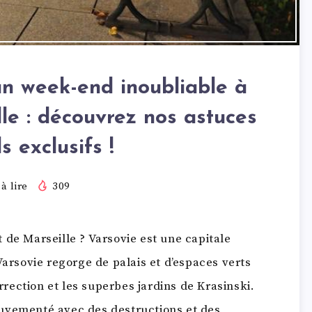
un week-end inoubliable à
le : découvrez nos astuces
s exclusifs !
à lire
309
 de Marseille ? Varsovie est une capitale
Varsovie regorge de palais et d’espaces verts
ection et les superbes jardins de Krasinski.
uvementé avec des destructions et des