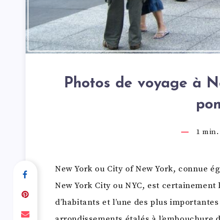
Photos de voyage à N
po
1
min. 
New York ou City of New York, connue ég
New York City ou NYC, est certainement l
d’habitants et l’une des plus importante
arrondissements étalés à l’embouchure de