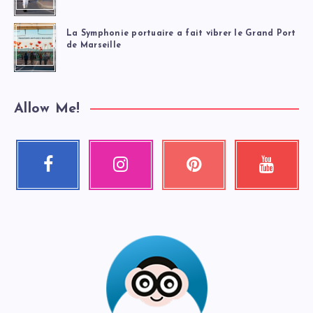
La Symphonie portuaire a fait vibrer le Grand Port
de Marseille
Allow Me!
Facebook
Instagram
Pinterest
Youtube
Suivez-
Nos
Épinglez
Regardez
moi
photos
ceci
mes
!
!
!
vidéos
!