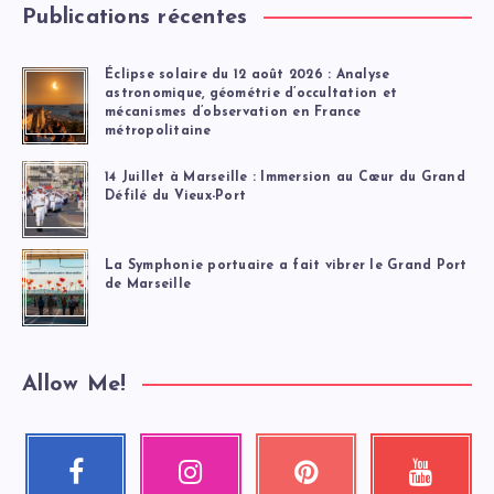
Publications récentes
Éclipse solaire du 12 août 2026 : Analyse
astronomique, géométrie d’occultation et
mécanismes d’observation en France
métropolitaine
14 Juillet à Marseille : Immersion au Cœur du Grand
Défilé du Vieux-Port
La Symphonie portuaire a fait vibrer le Grand Port
de Marseille
Allow Me!
Facebook
Instagram
Pinterest
Youtube
Suivez-
Nos
Épinglez
Regardez