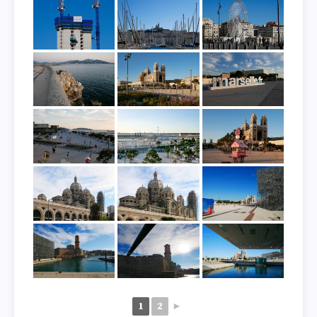
1
2
►