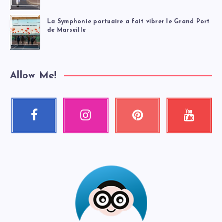
La Symphonie portuaire a fait vibrer le Grand Port
de Marseille
Allow Me!
Facebook
Instagram
Pinterest
Youtube
Suivez-
Nos
Épinglez
Regardez
moi
photos
ceci
mes
!
!
!
vidéos
!