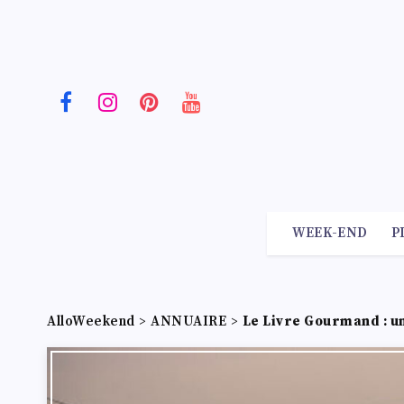
WEEK-END
P
AlloWeekend
>
ANNUAIRE
>
Le Livre Gourmand : un