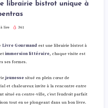
 librairie bistrot unique à
pentras
à lire
361
le
Livre Gourmand
est une librairie bistrot à
et
immersion littéraire
, chaque visite est
tes ses formes.
rie
jeunesse
situé en plein cœur de
ial et chaleureux invite à la rencontre entre
t situé en centre-ville, c’est l’endroit parfait
ison tout en se plongeant dans un bon livre.