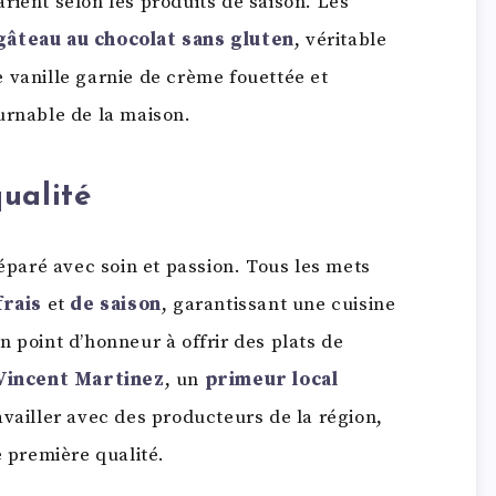
arient selon les produits de saison. Les
gâteau au chocolat sans gluten
, véritable
e vanille garnie de crème fouettée et
urnable de la maison.
ualité
éparé avec soin et passion. Tous les mets
frais
et
de saison
, garantissant une cuisine
 point d’honneur à offrir des plats de
Vincent Martinez
, un
primeur local
availler avec des producteurs de la région,
e première qualité.