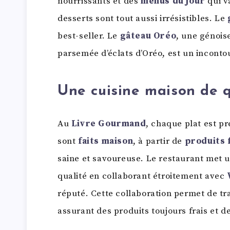
nourrissants et des
menus du jour
qui v
desserts sont tout aussi irrésistibles. Le
best-seller. Le
gâteau Oréo
, une génois
parsemée d’éclats d’Oréo, est un inconto
Une cuisine maison de q
Au
Livre Gourmand
, chaque plat est pr
sont
faits maison
, à partir de
produits 
saine et savoureuse. Le restaurant met un
qualité en collaborant étroitement avec
réputé. Cette collaboration permet de tr
assurant des produits toujours frais et d