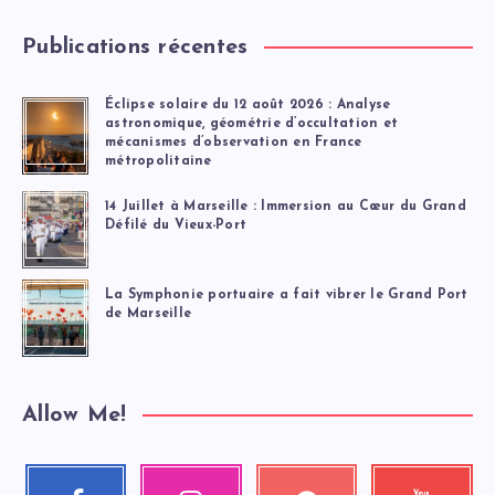
Publications récentes
Éclipse solaire du 12 août 2026 : Analyse
astronomique, géométrie d’occultation et
mécanismes d’observation en France
métropolitaine
14 Juillet à Marseille : Immersion au Cœur du Grand
Défilé du Vieux-Port
La Symphonie portuaire a fait vibrer le Grand Port
de Marseille
Allow Me!
Facebook
Instagram
Pinterest
Youtube