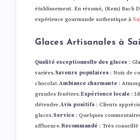
établissement. En résumé, (Kem) Bach 
expérience gourmande authentique à
Sa
Glaces Artisanales à Sa
Qualité exceptionnelle des glaces
: Gl
variées.
Saveurs populaires
: Noix de co
chocolat.
Ambiance charmante
: Atmosp
grandes fenêtres.
Expérience locale
: Id
détendre.
Avis positifs
: Clients apprécie
glaces.
Service
: Quelques commentaires 
affluence.
Recommandé
: Très conseill