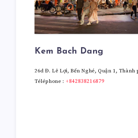
Kem Bach Dang
26d Đ. Lê Lợi, Bến Nghé, Quận 1, Thành
Téléphone :
+842838216879