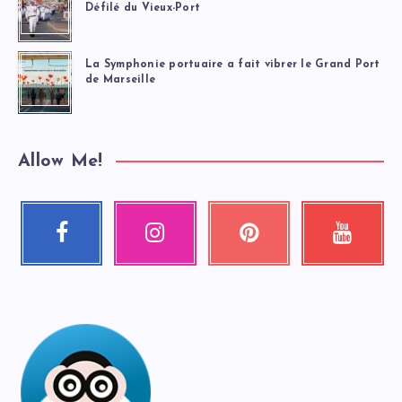
Défilé du Vieux-Port
La Symphonie portuaire a fait vibrer le Grand Port
de Marseille
Allow Me!
Facebook
Instagram
Pinterest
Youtube
Suivez-
Nos
Épinglez
Regardez
moi
photos
ceci
mes
!
!
!
vidéos
!