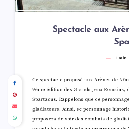
Spectacle aux Arè
Spa
1
min. 
Ce spectacle proposé aux Arènes de Nîmes
9ème édition des Grands Jeux Romains, d
Spartacus. Rappelons que ce personnage h
gladiateurs. Ainsi, sc personnage histor
proposera de voir des combats de gladiat
grande bataille finale au programme de