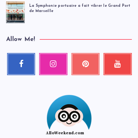
La Symphonie portuaire a fait vibrer le Grand Port
de Marseille
Allow Me!
Facebook
Instagram
Pinterest
Youtube
Suivez-
Nos
Épinglez
Regardez
moi
photos
ceci
mes
!
!
!
vidéos
!
AlloWeekend.com