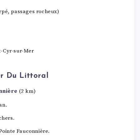
rpé, passages rocheux)
l
t-Cyr-sur-Mer
r Du Littoral
nnière
(2 km)
an.
chers.
 Pointe Fauconnière.