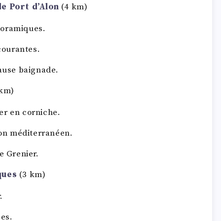
e Port d’Alon
(4 km)
noramiques.
courantes.
pause baignade.
km)
er en corniche.
izon méditerranéen.
e Grenier.
ques
(3 km)
.
ses.