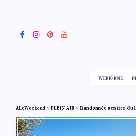
WEEK-END
P
AlloWeekend
>
PLEIN AIR
>
Randonnée sentier du l