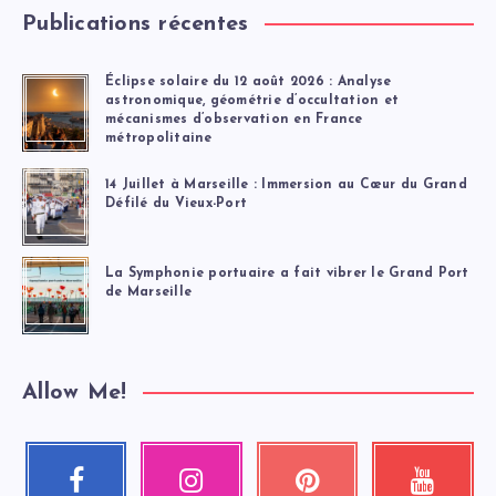
Publications récentes
Éclipse solaire du 12 août 2026 : Analyse
astronomique, géométrie d’occultation et
mécanismes d’observation en France
métropolitaine
14 Juillet à Marseille : Immersion au Cœur du Grand
Défilé du Vieux-Port
La Symphonie portuaire a fait vibrer le Grand Port
de Marseille
Allow Me!
Facebook
Instagram
Pinterest
Youtube
Suivez-
Nos
Épinglez
Regardez