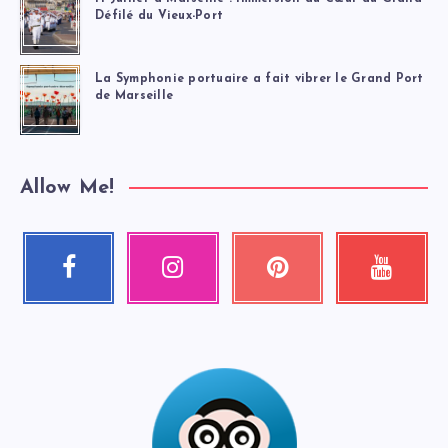
Défilé du Vieux-Port
La Symphonie portuaire a fait vibrer le Grand Port
de Marseille
Allow Me!
Facebook
Instagram
Pinterest
Youtube
Suivez-
Nos
Épinglez
Regardez
moi
photos
ceci
mes
!
!
!
vidéos
!