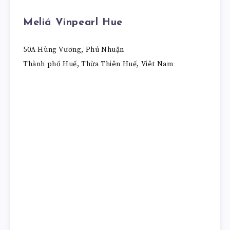
Meliá Vinpearl Hue
50A Hùng Vương, Phú Nhuận
Thành phố Huế, Thừa Thiên Huế, Viêt Nam