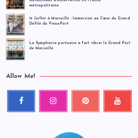
mécanismes d’observation en France
métropolitaine
14 Juillet à Marseille : Immersion au Cœur du Grand
Défilé du Vieux-Port
La Symphonie portuaire a fait vibrer le Grand Port
de Marseille
Allow Me!
Facebook
Instagram
Pinterest
Youtube
Suivez-
Nos
Épinglez
Regardez
moi
photos
ceci
mes
!
!
!
vidéos
!