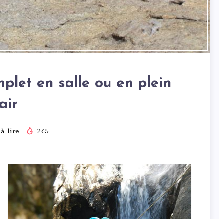
plet en salle ou en plein
air
à lire
265