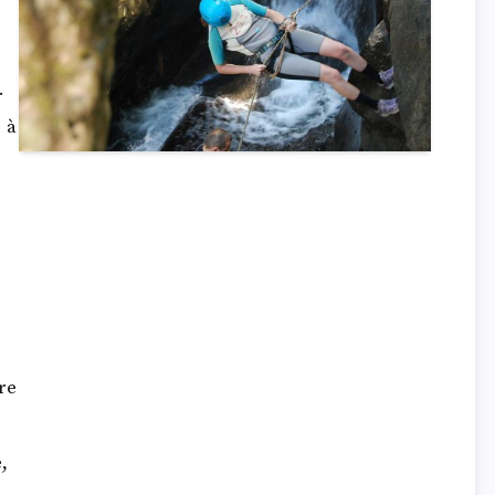
.
 à
re
,