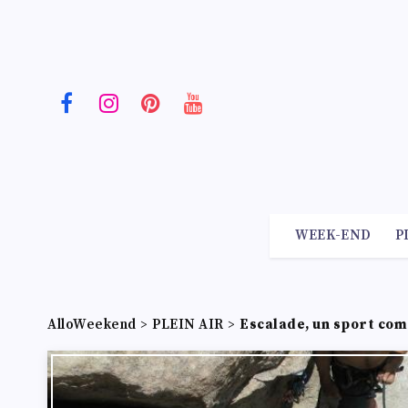
WEEK-END
P
AlloWeekend
>
PLEIN AIR
>
Escalade, un sport comp