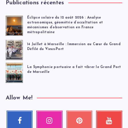
Publications récentes
Éclipse solaire du 12 août 2026 : Analyse
astronomique, géométrie d’occultation et
mécanismes d’observation en France
métropolitaine
14 Juillet à Marseille : Immersion au Cœur du Grand
Défilé du Vieux-Port
La Symphonie portuaire a fait vibrer le Grand Port
de Marseille
Allow Me!
Facebook
Instagram
Pinterest
Youtube
Suivez-
Nos
Épinglez
Regardez