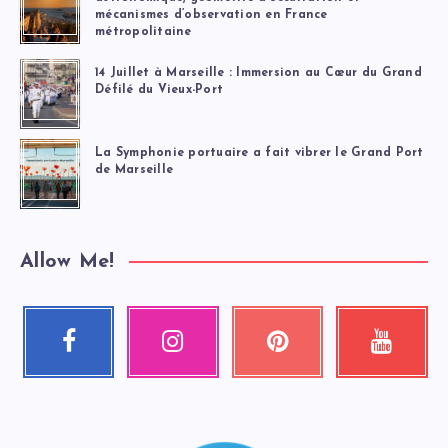
mécanismes d’observation en France
métropolitaine
14 Juillet à Marseille : Immersion au Cœur du Grand
Défilé du Vieux-Port
La Symphonie portuaire a fait vibrer le Grand Port
de Marseille
Allow Me!
Facebook
Instagram
Pinterest
Youtube
Suivez-
Nos
Épinglez
Regardez
moi
photos
ceci
mes
!
!
!
vidéos
!