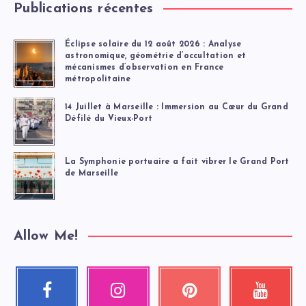
Publications récentes
Éclipse solaire du 12 août 2026 : Analyse
astronomique, géométrie d’occultation et
mécanismes d’observation en France
métropolitaine
14 Juillet à Marseille : Immersion au Cœur du Grand
Défilé du Vieux-Port
La Symphonie portuaire a fait vibrer le Grand Port
de Marseille
Allow Me!
Facebook
Instagram
Pinterest
Youtube
Suivez-
Nos
Épinglez
Regardez