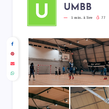
UMBB
U
1
min. à lire
77