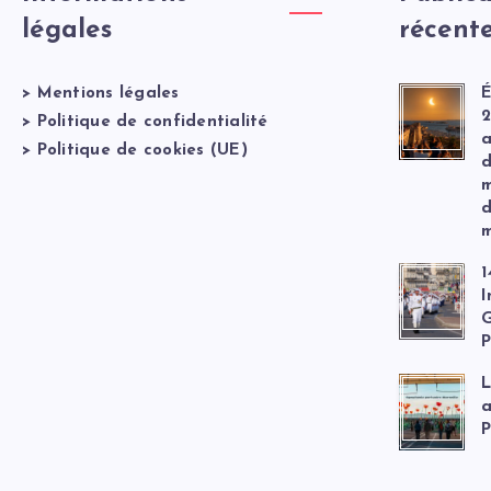
légales
récent
>
Mentions légales
É
2
>
Politique de confidentialité
a
>
Politique de cookies (UE)
d
m
d
m
1
I
G
P
L
a
P