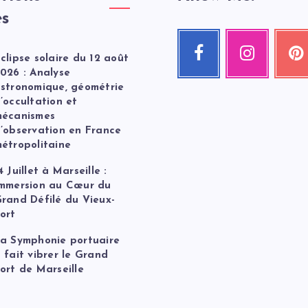
es
Facebook
Instagram
Pint
clipse solaire du 12 août
Suivez-
Nos
Épingle
moi
photos
ceci
026 : Analyse
!
!
!
stronomique, géométrie
’occultation et
écanismes
’observation en France
étropolitaine
4 Juillet à Marseille :
mmersion au Cœur du
rand Défilé du Vieux-
ort
a Symphonie portuaire
 fait vibrer le Grand
ort de Marseille