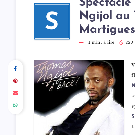
Spectacle
Ngijol au 
S
Martigue
1
min. à lire
223
V
f
N
s
s
S
L