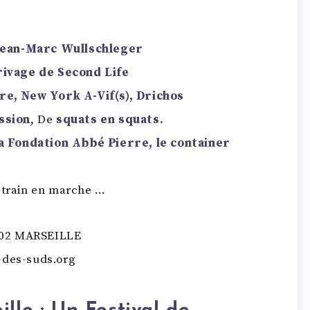
Jean-Marc Wullschleger
rivage de Second Life
re, New York A-Vif(s), Drichos
ssion
, De
squats en squats.
la Fondation Abbé Pierre, le container
e train en marche …
3002 MARSEILLE
-des-suds.org