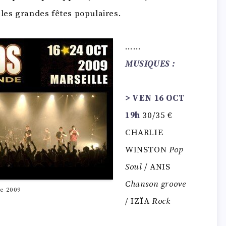
u les grandes fêtes populaires.
……
MUSIQUES :
> VEN 16 OCT
19h
30/35 €
CHARLIE
WINSTON
Pop
Soul
/ ANIS
Chanson groove
le 2009
/ IZÏA
Rock