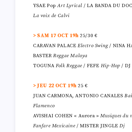
YSAE Pop
Art Lyrical
/ LA BANDA DU DO
La voix de Calvi
> SAM 17 OCT 19h
25/30 €
CARAVAN PALACE
Electro Swing
/ NINA 
BASTER
Reggae Maloya
TOGUNA
Folk Reggae
/ FEFE
Hip-Hop
/ DJ
> JEU 22 OCT 19h
25 €
JUAN CARMONA, ANTONIO CANALES
Bai
Flamenco
AVISHAI COHEN « Aurora »
Musiques du 
Fanfare Mexicaine
/ MISTER JINGLE
Dj