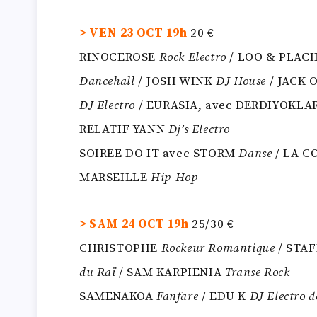
> VEN 23 OCT 19h
20 €
RINOCEROSE
Rock Electro
/ LOO & PLAC
Dancehall
/ JOSH WINK
DJ House
/ JACK 
DJ Electro
/ EURASIA, avec DERDIYOKLA
RELATIF YANN
Dj’s Electro
SOIREE DO IT avec STORM
Danse
/ LA C
MARSEILLE
Hip-Hop
> SAM 24 OCT 19h
25/30 €
CHRISTOPHE
Rockeur Romantique
/ STAF
du Raï
/ SAM KARPIENIA
Transe Rock
SAMENAKOA
Fanfare
/ EDU K
DJ Electro d