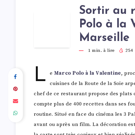
Sortir au 
Polo à la 
S
Marseille
1
min. à lire
254
L
e
Marco Polo à la Valentine
, pro
cuisines de la Route de la Soie arp
chef de ce restaurant propose des plats d
compte plus de 400 recettes dans ses fou
routine. Situé en face du cinéma les 3 Pal
avant ou après un film. La décoration es
la carte sont très copieux et bien réalis