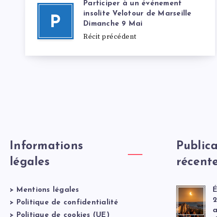
Participer à un événement
insolite Velotour de Marseille
P
Dimanche 9 Mai
Récit précédent
Informations
Publica
légales
récent
>
Mentions légales
É
2
>
Politique de confidentialité
a
>
Politique de cookies (UE)