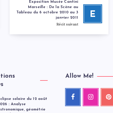
Exposition Musée Cantini
Marseille : De la Scène au
E
Tableau du 6 octobre 2010 au 3
janvier 2011
Récit suivant
tions
Allow Me!
es
Facebook
Instagram
Pint
clipse solaire du 12 août
Suivez-
Nos
Épingle
moi
photos
ceci
026 : Analyse
!
!
!
stronomique, géométrie