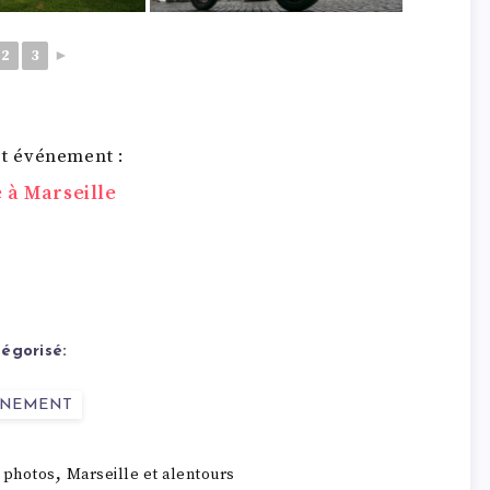
2
3
►
et événement :
 à Marseille
égorisé:
ENEMENT
,
 photos
Marseille et alentours