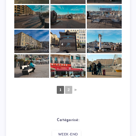
1
2
►
Catégorisé:
WEEK-END