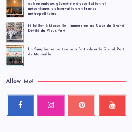
astronomique, géométrie d’occultation et
mécanismes d’observation en France
métropolitaine
14 Juillet à Marseille : Immersion au Cœur du Grand
Défilé du Vieux-Port
La Symphonie portuaire a fait vibrer le Grand Port
de Marseille
Allow Me!
Facebook
Instagram
Pinterest
Youtube
Suivez-
Nos
Épinglez
Regardez
moi
photos
ceci
mes
!
!
!
vidéos
!