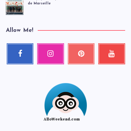
de Marseille
Allow Me!
Facebook
Instagram
Pinterest
Youtube
Suivez-
Nos
Épinglez
Regardez
moi
photos
ceci
mes
!
!
!
vidéos
!
AlloWeekend.com