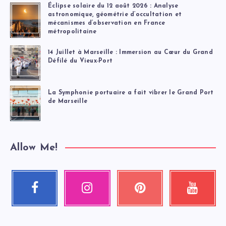
Éclipse solaire du 12 août 2026 : Analyse
astronomique, géométrie d’occultation et
mécanismes d’observation en France
métropolitaine
14 Juillet à Marseille : Immersion au Cœur du Grand
Défilé du Vieux-Port
La Symphonie portuaire a fait vibrer le Grand Port
de Marseille
Allow Me!
Facebook
Instagram
Pinterest
Youtube
Suivez-
Nos
Épinglez
Regardez
moi
photos
ceci
mes
!
!
!
vidéos
!