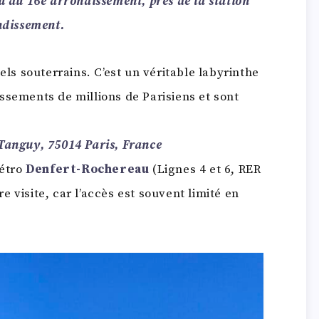
u du 16e arrondissement, près de la station
ondissement.
ls souterrains. C’est un véritable labyrinthe
 ossements de millions de Parisiens et sont
Tanguy, 75014 Paris, France
métro
Denfert-Rochereau
(Lignes 4 et 6, RER
re visite, car l’accès est souvent limité en