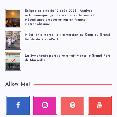
Éclipse solaire du 12 août 2026 : Analyse
astronomique, géométrie d’occultation et
mécanismes d’observation en France
métropolitaine
14 Juillet à Marseille : Immersion au Cœur du Grand
Défilé du Vieux-Port
La Symphonie portuaire a fait vibrer le Grand Port
de Marseille
Allow Me!
Facebook
Instagram
Pinterest
Youtube
Suivez-
Nos
Épinglez
Regardez
moi
photos
ceci
mes
!
!
!
vidéos