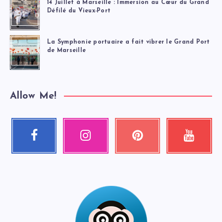
14 Juillet à Marseille : Immersion au Cœur du Grand
Défilé du Vieux-Port
La Symphonie portuaire a fait vibrer le Grand Port
de Marseille
Allow Me!
Facebook
Instagram
Pinterest
Youtube
Suivez-
Nos
Épinglez
Regardez
moi
photos
ceci
mes
!
!
!
vidéos
!