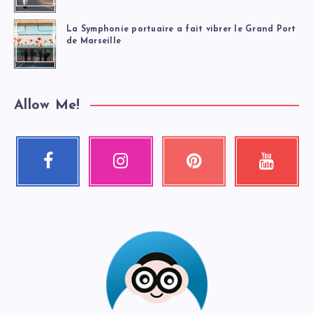
La Symphonie portuaire a fait vibrer le Grand Port
de Marseille
Allow Me!
Facebook
Instagram
Pinterest
Youtube
Suivez-
Nos
Épinglez
Regardez
moi
photos
ceci
mes
!
!
!
vidéos
!