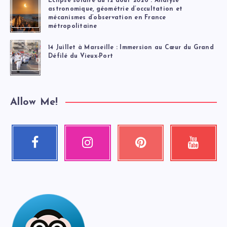
Éclipse solaire du 12 août 2026 : Analyse
astronomique, géométrie d’occultation et
mécanismes d’observation en France
métropolitaine
14 Juillet à Marseille : Immersion au Cœur du Grand
Défilé du Vieux-Port
Allow Me!
Facebook
Instagram
Pinterest
Youtube
Suivez-
Nos
Épinglez
Regardez
moi
photos
ceci
mes
!
!
!
vidéos
!