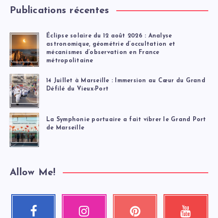
Publications récentes
Éclipse solaire du 12 août 2026 : Analyse
astronomique, géométrie d’occultation et
mécanismes d’observation en France
métropolitaine
14 Juillet à Marseille : Immersion au Cœur du Grand
Défilé du Vieux-Port
La Symphonie portuaire a fait vibrer le Grand Port
de Marseille
Allow Me!
Facebook
Instagram
Pinterest
Youtube
Suivez-
Nos
Épinglez
Regardez