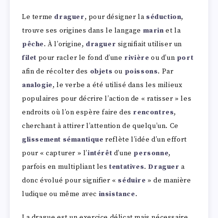
Le terme
draguer
, pour désigner la
séduction
,
trouve ses origines dans le langage
marin
et la
pêche
. À l’origine,
draguer
signifiait utiliser un
filet
pour racler le fond d’une
rivière
ou d’un
port
afin de récolter des
objets
ou
poissons
. Par
analogie
, le verbe a été utilisé dans les milieux
populaires pour décrire l’action de « ratisser » les
endroits où l’on espère faire des
rencontres
,
cherchant à attirer l’attention de quelqu’un. Ce
glissement sémantique
reflète l’idée d’un effort
pour « capturer » l’
intérêt
d’une
personne
,
parfois en multipliant les
tentatives
.
Draguer
a
donc évolué pour signifier «
séduire
» de manière
ludique ou même avec
insistance
.
La drague est un exercice délicat mais nécessaire