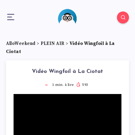
AlloWeekend
>
PLEIN AIR
>
Vidéo Wingfoil à La
Ciotat
Vidéo Wingfoil à La Ciotat
1
min. à lire
593