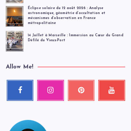
Éclipse solaire du 12 août 2026 : Analyse
astronomique, géométrie d’occultation et
mécanismes d’observation en France
métropolitaine
14 Juillet à Marseille : Immersion au Cœur du Grand
Défilé du Vieux-Port
Allow Me!
Facebook
Instagram
Pinterest
Youtube
Suivez-
Nos
Épinglez
Regardez
moi
photos
ceci
mes
!
!
!
vidéos
!