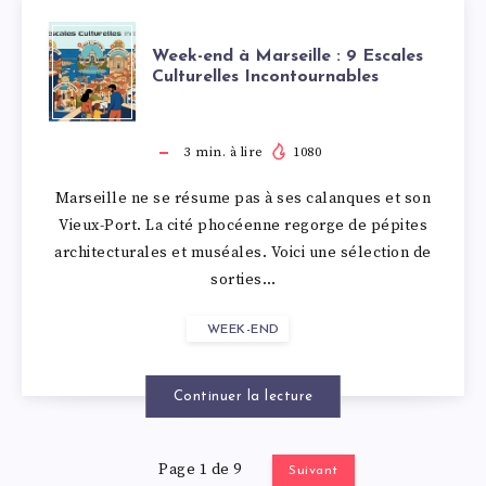
ÉDITION
WEEK-
SOUS
Week-end à Marseille : 9 Escales
Culturelles Incontournables
END
LE
À
SIGNE
3
min. à lire
1080
Marseille ne se résume pas à ses calanques et son
MARSEILLE
DE
Vieux-Port. La cité phocéenne regorge de pépites
architecturales et muséales. Voici une sélection de
:
L’EXTRAVAGAN
sorties…
9
WEEK-END
ESCALES
Continuer la lecture
CULTURELLES
Page 1 de 9
Suivant