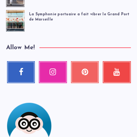
La Symphonie portuaire a fait vibrer le Grand Port
de Marseille
Allow Me!
Facebook
Instagram
Pinterest
Youtube
Suivez-
Nos
Épinglez
Regardez
moi
photos
ceci
mes
!
!
!
vidéos
!