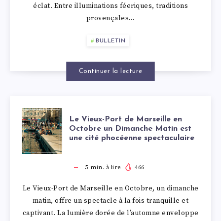
PORT
DE
éclat. Entre illuminations féeriques, traditions
provençales…
POUR
BULLETIN
LES
Continuer la lecture
FÊTES
DE
LE
Le Vieux-Port de Marseille en
FIN
Octobre un Dimanche Matin est
une cité phocéenne spectaculaire
VIEUX-
D’ANNÉE
PORT
5
min. à lire
466
MARSEILLE
Le Vieux-Port de Marseille en Octobre, un dimanche
DE
matin, offre un spectacle à la fois tranquille et
2024:
captivant. La lumière dorée de l’automne enveloppe