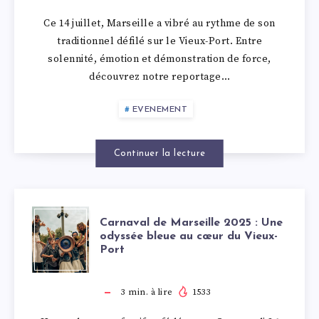
À
Ce 14 juillet, Marseille a vibré au rythme de son
MARSEILLE
traditionnel défilé sur le Vieux-Port. Entre
solennité, émotion et démonstration de force,
:
découvrez notre reportage…
IMMERSION
EVENEMENT
AU
Continuer la lecture
CŒUR
DU
CARNAVAL
Carnaval de Marseille 2025 : Une
odyssée bleue au cœur du Vieux-
GRAND
Port
DE
DÉFILÉ
MARSEILLE
3
min. à lire
1533