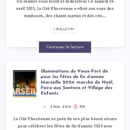
DU
Un rendez-vous festif et fédérateur Ce samedi 26
2025
avril 2025, la Cité Phocéenne a vibré aux sons des
VIEUX-
tambours, des chants marins et des cris…
:
PORT
BULLETIN
UNE
ODYSSÉE
Continuer la lecture
BLEUE
Illuminations du Vieux-Port de
AU
ILLUMINATION
pour les fêtes de fin d’année
Marseille 2024: marché de Noël,
Foire aux Santons et Village des
CŒUR
DU
Enfants
DU
VIEUX-
4
min. à lire
454
VIEUX-
PORT
La Cité Phocéenne se pare de ses plus beaux atours
pour célébrer les fêtes de fin d’année 2024 avec