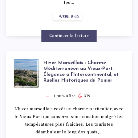
MARSEILLE
les…
MARCHÉ
EN
WEEK-END
DE
OCTOBRE
NOËL,
Continuer la lecture
UN
FOIRE
DIMANCHE
Hiver Marseillais : Charme
HIVER
AUX
Méditerranéen au Vieux-Port,
MATIN
Élégance à l’Intercontinental, et
MARSEILLAIS
SANTONS
Ruelles Historiques du Panier
EST
:
ET
1
min. à lire
379
UNE
L’hiver marseillais revêt un charme particulier, avec
CHARME
VILLAGE
le Vieux-Port qui conserve son animation malgré les
CITÉ
températures plus fraîches. Les touristes
MÉDITERRANÉ
DES
déambulent le long des quais,…