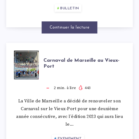
PHOCÉENNE
AU
ENFANTS
BULLETIN
SPECTACULAIR
VIEUX-
Continuer la lecture
PORT,
ÉLÉGANCE
CARNAVAL
Carnaval de Marseille au Vieux-
À
Port
DE
L’INTERCONTI
MARSEILLE
2
min. à lire
443
ET
La Ville de Marseille a décidé de renouveler son
AU
Carnaval sur le Vieux-Port pour une deuxième
RUELLES
année consécutive, avec l’édition 2023 qui aura lieu
VIEUX-
le…
HISTORIQUES
PORT
EVENEMENT