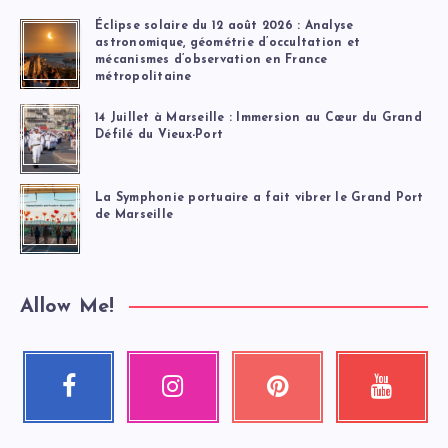
Éclipse solaire du 12 août 2026 : Analyse
astronomique, géométrie d’occultation et
mécanismes d’observation en France
métropolitaine
14 Juillet à Marseille : Immersion au Cœur du Grand
Défilé du Vieux-Port
La Symphonie portuaire a fait vibrer le Grand Port
de Marseille
Allow Me!
Facebook
Instagram
Pinterest
Youtube
Suivez-
Nos
Épinglez
Regardez
moi
photos
ceci
mes
!
!
!
vidéos
!