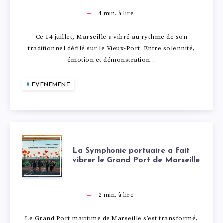
J
4
min. à lire
U
Ce 14 juillet, Marseille a vibré au rythme de son
traditionnel défilé sur le Vieux-Port. Entre solennité,
I
émotion et démonstration…
L
EVENEMENT
L
E
L
T
La Symphonie portuaire a fait
vibrer le Grand Port de Marseille
A
À
S
2
min. à lire
M
Y
Le Grand Port maritime de Marseille s’est transformé,