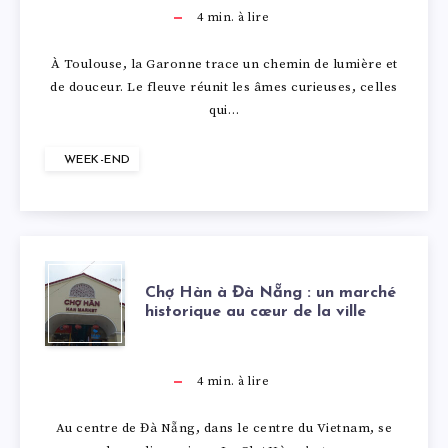
A
U
O
N
U
I
4
min. à lire
D
R
V
U
A
L
O
À Toulouse, la Garonne trace un chemin de lumière et
E
M
I
de douceur. Le fleuve réunit les âmes curieuses, celles
L
M
O
N
qui…
M
A
E
O
:
U
S
A
WEEK-END
N
U
U
G
S
O
R
T
X
S
U
E
U
S
E
-
C
E
I
:
S
Chợ Hàn à Đà Nẵng : un marché
E
historique au cœur de la ville
T
P
H
:
D
S
L
I
T
O
Ợ
E
E
4
min. à lire
E
E
L
R
R
H
N
D
Au centre de Đà Nẵng, dans le centre du Vietnam, se
R
S