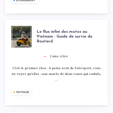
V
R
EVENEMENT
M
A
T
M
L
U
E
L
Le flux infini des motos au
D
A
Vietnam : Guide de survie du
R
Routard
E
E
I
S
F
2
min. à lire
M
R
I
L
C’est le premier choc. À peine sorti de l’aéroport, vous
A
E
ne voyez qu’elles : une marée de deux-roues qui ondule,
O
U
…
R
A
N
X
S
VOYAGE
F
A
I
E
A