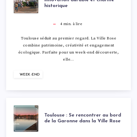
U
E
R
N
historique
E
T
N
G
E
D
E
O
4
min. à lire
E
R
C
D
K
S
Toulouse séduit au premier regard. La Ville Rose
3
A
combine patrimoine, créativité et engagement
H
É
-
A
écologique. Parfaite pour un week-end découverte,
6
N
elle…
A
F
E
U
E
D
O
I
WEEK-END
N
V
É
P
S
L
D
I
D
O
C
É
À
E
T
I
R
Toulouse : Se rencontrer au bord
H
D
de la Garonne dans la Ville Rose
T
T
O
T
T