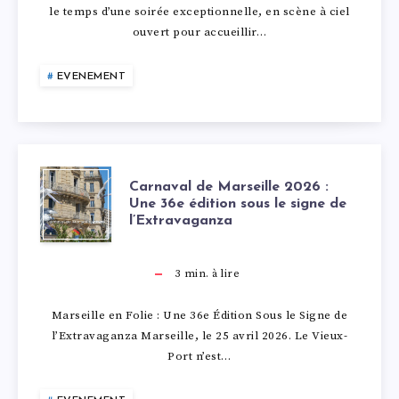
A
le temps d’une soirée exceptionnelle, en scène à ciel
M
ouvert pour accueillir…
R
P
S
EVENEMENT
H
E
O
I
C
Carnaval de Marseille 2026 :
N
L
Une 36e édition sous le signe de
l’Extravaganza
A
I
L
R
3
min. à lire
E
E
N
Marseille en Folie : Une 36e Édition Sous le Signe de
P
:
l’Extravaganza Marseille, le 25 avril 2026. Le Vieux-
A
Port n’est…
O
I