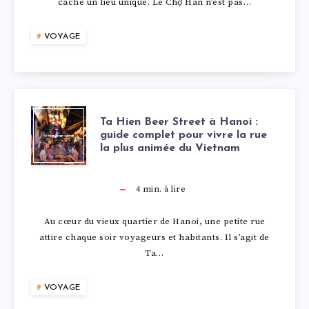
L
cache un lieu unique. Le Chợ Hàn n’est pas…
O
T
À
T
E
E
I
E
U
VOYAGE
N
R
S
N
G
V
À
E
U
C
N
A
Đ
I
R
O
T
E
Ta Hien Beer Street à Hanoi :
I
guide complet pour vivre la rue
À
N
V
la plus animée du Vietnam
N
A
D
L
N
N
I
T
H
E
4
min. à lire
L
Ẵ
O
E
R
I
L
Au cœur du vieux quartier de Hanoi, une petite rue
E
attire chaque soir voyageurs et habitants. Il s’agit de
N
V
D
E
E
’
Ta…
S
G
A
U
R
N
E
VOYAGE
I