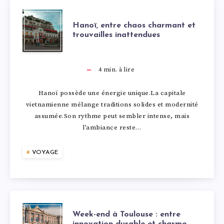
U
N
I
I
H
C
F
Hanoï, entre chaos charmant et
L
trouvailles inattendues
T
A
Œ
I
L
V
N
U
4
min. à lire
N
E
I
O
R
Hanoï possède une énergie unique.La capitale
I
2
vietnamienne mélange traditions solides et modernité
B
Ï
D
assumée.Son rythme peut sembler intense, mais
D
0
l’ambiance reste…
R
,
U
E
2
E
VOYAGE
E
G
S
6
R
N
R
M
:
L
T
A
W
O
Week-end à Toulouse : entre
innovation durable et charme