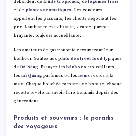
débordent de
fruits tropicaux
, de
légumes frais
et de
plantes aromatiques
. Les vendeurs
appellent les passants, les clients négocient les
prix. L’ambiance est vibrante, vivante, parfois
bruyante, toujours accueillante.
Les amateurs de gastronomie y trouveront leur
bonheur. Goûtez aux
plats de street food
typiques
de
Đà Nẵng
. Essayez les
bánh xèo
croustillants,
les
mì Quảng
parfumés ou les
nems
roulés à la
main. Chaque bouchée raconte une histoire, chaque
recette révèle un savoir-faire transmis depuis des
générations.
Produits et souvenirs : le paradis
des voyageurs