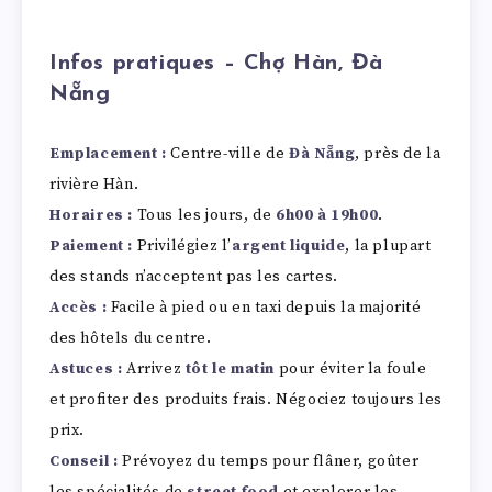
Infos pratiques – Chợ Hàn, Đà
Nẵng
Emplacement :
Centre-ville de
Đà Nẵng
, près de la
rivière Hàn.
Horaires :
Tous les jours, de
6h00 à 19h00
.
Paiement :
Privilégiez l’
argent liquide
, la plupart
des stands n’acceptent pas les cartes.
Accès :
Facile à pied ou en taxi depuis la majorité
des hôtels du centre.
Astuces :
Arrivez
tôt le matin
pour éviter la foule
et profiter des produits frais. Négociez toujours les
prix.
Conseil :
Prévoyez du temps pour flâner, goûter
les spécialités de
street food
et explorer les