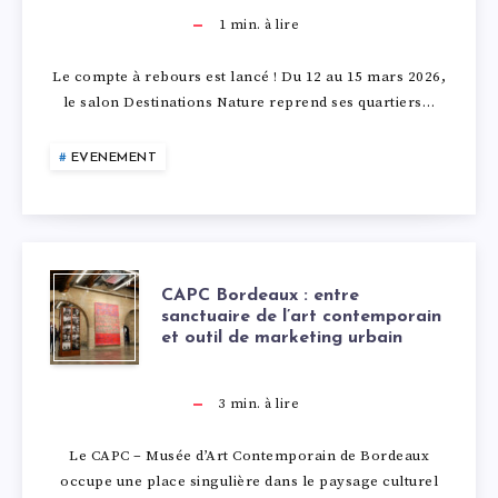
S
A
1
min. à lire
T
I
Le compte à rebours est lancé ! Du 12 au 15 mars 2026,
le salon Destinations Nature reprend ses quartiers…
I
R
EVENEMENT
N
E
A
D
T
U
C
CAPC Bordeaux : entre
sanctuaire de l’art contemporain
I
1
et outil de marketing urbain
A
O
2
P
3
min. à lire
N
A
C
Le CAPC – Musée d’Art Contemporain de Bordeaux
occupe une place singulière dans le paysage culturel