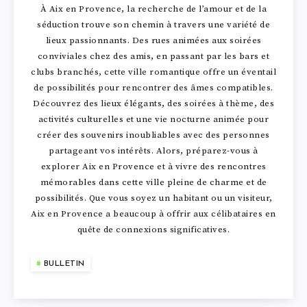
’
O
U
À Aix en Provence, la recherche de l’amour et de la
F
V
E
R
N
O
séduction trouve son chemin à travers une variété de
R
D
lieux passionnants. Des rues animées aux soirées
O
A
R
E
S
C
conviviales chez des amis, en passant par les bars et
A
E
clubs branchés, cette ville romantique offre un éventail
I
T
A
,
de possibilités pour rencontrer des âmes compatibles.
C
I
R
Découvrez des lieux élégants, des soirées à thème, des
R
I
U
1
activités culturelles et une vie nocturne animée pour
U
N
E
créer des souvenirs inoubliables avec des personnes
E
O
B
0
partageant vos intérêts. Alors, préparez-vous à
L
E
N
explorer Aix en Provence et à vivre des rencontres
I
N
O
0
mémorables dans cette ville pleine de charme et de
T
T
C
possibilités. Que vous soyez un habitant ou un visiteur,
N
D
R
M
Aix en Provence a beaucoup à offrir aux célibataires en
A
O
O
quête de connexions significatives.
T
U
D
É
T
U
N
BULLETIN
E
R
D
T
I
T
T