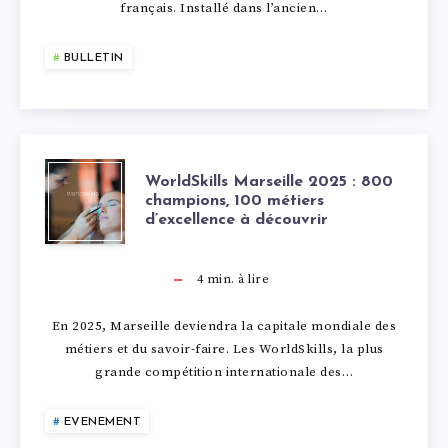
S
O
B
français. Installé dans l’ancien…
N
Û
O
BULLETIN
A
T
R
T
2
D
U
W
0
WorldSkills Marseille 2025 : 800
E
champions, 100 métiers
d’excellence à découvrir
R
O
2
A
E
R
6
4
min. à lire
U
2
L
:
En 2025, Marseille deviendra la capitale mondiale des
X
métiers et du savoir-faire. Les WorldSkills, la plus
0
D
A
grande compétition internationale des…
:
2
S
N
E
EVENEMENT