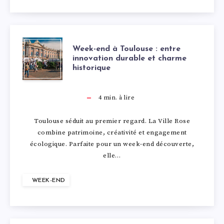
6
K
A
N
:
I
L
T
W
Week-end à Toulouse : entre
V
L
Y
R
innovation durable et charme
historique
E
O
L
S
E
E
4
min. à lire
T
S
E
S
K
Toulouse séduit au premier regard. La Ville Rose
R
M
A
A
combine patrimoine, créativité et engagement
-
écologique. Parfaite pour un week-end découverte,
E
A
S
N
elle…
E
C
R
T
C
WEEK-END
N
A
S
R
T
D
M
E