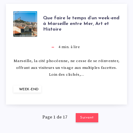
R
A
E
I
O
I
R
N
B
L
E
Q
N
Que faire le temps d’un week-end
L
E
à Marseille entre Mer, Art et
A
L
A
R
Histoire
U
E
D
À
T
E
G
S
E
T
E
4
min. à lire
A
I
E
A
D
F
M
M
Marseille, la cité phocéenne, ne cesse de se réinventer,
I
O
T
offrant aux visiteurs un visage aux multiples facettes.
R
’
A
É
A
Loin des clichés,…
X
N
C
O
E
I
C
R
WEEK-END
E
A
H
N
X
R
A
K
N
L
A
N
C
E
N
E
Page 1 de 17
Suivant
P
E
R
E
E
L