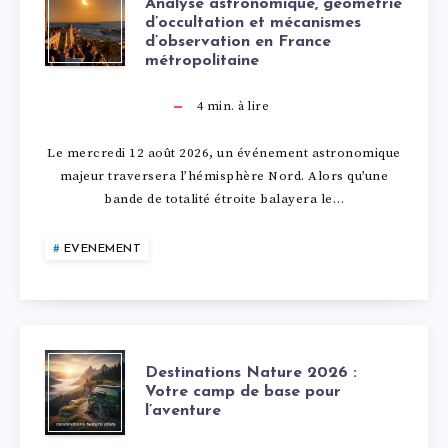
É
Analyse astronomique, géométrie
d’occultation et mécanismes
d’observation en France
C
métropolitaine
L
4
min. à lire
I
Le mercredi 12 août 2026, un événement astronomique
majeur traversera l’hémisphère Nord. Alors qu’une
P
bande de totalité étroite balayera le…
S
EVENEMENT
E
S
D
O
Destinations Nature 2026 :
Votre camp de base pour
l’aventure
E
L