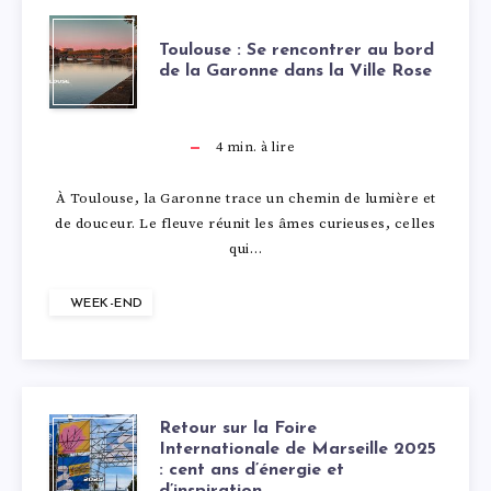
O
U
À
T
P
I
N
A
Toulouse : Se rencontrer au bord
de la Garonne dans la Ville Rose
T
O
D
L
O
I
O
U
E
L
M
4
min. à lire
R
U
L
B
E
I
À Toulouse, la Garonne trace un chemin de lumière et
E
de douceur. Le fleuve réunit les âmes curieuses, celles
L
O
A
2
Q
qui…
D
O
U
S
0
U
E
WEEK-END
U
S
E
2
E
L
S
E
P
5
,
’
Retour sur la Foire
R
E
:
O
:
Internationale de Marseille 2025
G
A
: cent ans d’énergie et